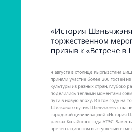
«История
Шэньчжэня»
«История Шэньчжэня»
пришла
в
торжественном мероп
Центральную
призыв к «Встрече в
Азию,
представлена
Оставьте комментарий
/
Новости ми
на
4 августа в столице Кыргызстана Би
пятом
приняли участие более 200 гостей и
торжественном
культуры из разных стран, глубоко 
мероприятии
поделились теплыми моментами совм
«Послы
пути в новую эпоху. В этом году на
дружбы
Шёлкового пути». Шэньчжэнь стал п
Шёлкового
городской цивилизацией «История Ш
пути»
рамках Китайского года АТЭС. Заме
и
презентационном выступлении отмет
прозвучал