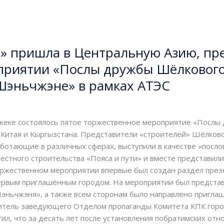
 пришла в Центральную Азию, пре
риятии «Послы дружбы Шёлкового 
 Шэньчжэне» в рамках АТЭС
ра
/
Vektorvlasti
шкеке состоялось пятое торжественное мероприятие «Послы
з Китая и Кыргызстана. Представители «строителей» Шёлков
работающие в различных сферах, выступили в качестве «посл
естного строительства «Пояса и пути» и вместе представи
 торжественном мероприятии впервые был создан раздел пр
ервым приглашённым городом. На мероприятии был представ
эньчжэня», а также всем сторонам было направлено пригла
ститель заведующего Отделом пропаганды Комитета КПК гор
ил, что за десять лет после установления побратимских о