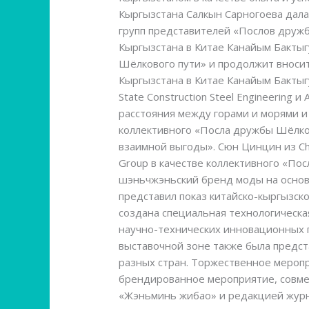
Кыргызстана Салкын Сарногоева дал
групп представителей «Послов друж
Кыргызстана в Китае Канайым Бактыг
Шёлкового пути» и продолжит вносит
Кыргызстана в Китае Канайым Бакты
State Construction Steel Engineering
расстояния между горами и морями и
коллективного «Посла дружбы Шёлков
взаимной выгоды». Сюн Цинцин из Chin
Group в качестве коллективного «По
шэньчжэньский бренд моды на основ
представил показ китайско-кыргызс
создана специальная технологическа
научно-технических инновационных п
выставочной зоне также была предст
разных стран. Торжественное меро
брендированное мероприятие, совме
«Жэньминь жибао» и редакцией журна