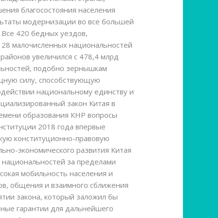
шения благосостояния населения
льтаты модернизации во все большей
 Все 420 бедных уездов,
е 28 малочисленных национальностей
районов увеличился с 478,4 млрд
альностей, подобно зернышкам
ощную силу, способствующую
одействии национальному единству и
пециализированный закон Китая в
ремени образования КНР вопросы
нституции 2018 года впервые
еткую конституционно-правовую
льно-экономического развития Китая
х национальностей за пределами
сокая мобильность населения и
ов, общения и взаимного сближения
ятии закона, который заложил бы
чные гарантии для дальнейшего