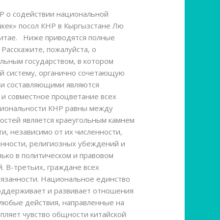
КНР о содействии национальной
кек» посол КНР в Кыргызстане Лю
 Китае. Ниже приводятся полные
Расскажите, пожалуйста, о
льным государством, в котором
ой систему, органично сочетающую
ми составляющими являются
 и совместное процветание всех
ациональности КНР равны между
остей является краеугольным камнем
и, независимо от их численности,
менности, религиозных убеждений и
лько в политическом и правовом
. В-третьих, граждане всех
бязанности. Национальное единство
поддерживает и развивает отношения
 любые действия, направленные на
пляет чувство общности китайской