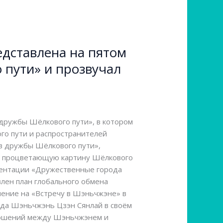
дставлена на пятом
пути» и прозвучал
 дружбы Шёлкового пути», в котором
ого пути и распространителей
ов дружбы Шёлкового пути»,
ли процветающую картину Шёлкового
езентации «Дружественные города
лен план глобального обмена
шение на «Встречу в Шэньчжэне» в
ода Шэньчжэнь Цзэн Сянлай в своём
тношений между Шэньчжэнем и