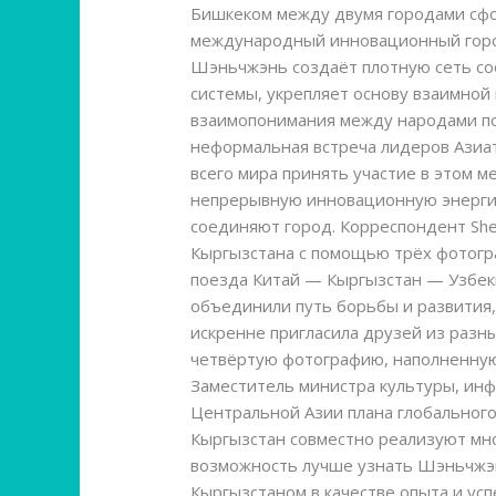
Бишкеком между двумя городами сфор
призыв
международный инновационный горо
к
Шэньчжэнь создаёт плотную сеть со
«Встрече
системы, укрепляет основу взаимной
в
взаимопонимания между народами по
Шэньчжэне»
неформальная встреча лидеров Азиат
в
всего мира принять участие в этом 
рамках
непрерывную инновационную энергию 
АТЭС
соединяют город. Корреспондент She
Кыргызстана с помощью трёх фотогр
поезда Китай — Кыргызстан — Узбеки
объединили путь борьбы и развития,
искренне пригласила друзей из разн
четвёртую фотографию, наполненную
Заместитель министра культуры, инф
Центральной Азии плана глобальног
Кыргызстан совместно реализуют мн
возможность лучше узнать Шэньчжэн
Кыргызстаном в качестве опыта и ус