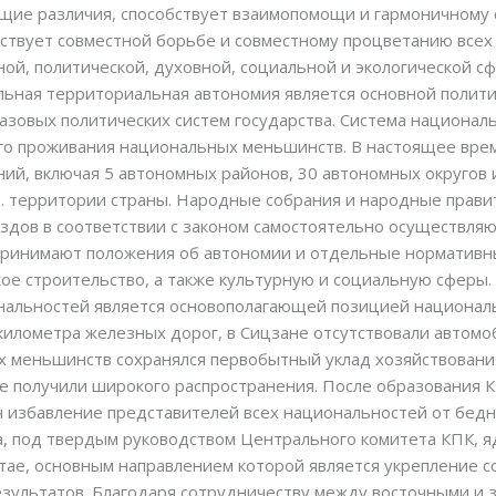
ющие различия, способствует взаимопомощи и гармоничному
ствует совместной борьбе и совместному процветанию всех
ой, политической, духовной, социальной и экологической сф
льная территориальная автономия является основной полити
азовых политических систем государства. Система национа
го проживания национальных меньшинств. В настоящее врем
й, включая 5 автономных районов, 30 автономных округов 
. территории страны. Народные собрания и народные прави
здов в соответствии с законом самостоятельно осуществля
 принимают положения об автономии и отдельные нормативны
ое строительство, а также культурную и социальную сферы
нальностей является основополагающей позицией националь
километра железных дорог, в Сицзане отсутствовали автомо
 меньшинств сохранялся первобытный уклад хозяйствовани
е получили широкого распространения. После образования К
ч избавление представителей всех национальностей от бед
да, под твердым руководством Центрального комитета КПК, 
тае, основным направлением которой является укрепление с
езультатов. Благодаря сотрудничеству между восточными и 