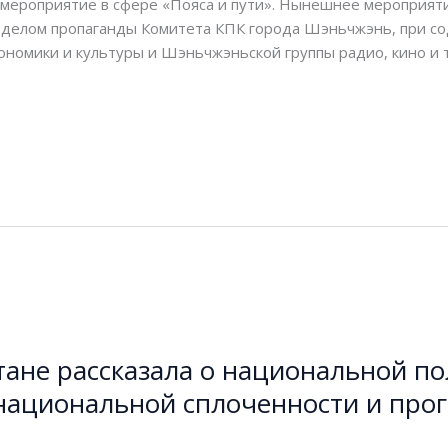
 мероприятие в сфере «Пояса и пути». Нынешнее мероприят
тделом пропаганды Комитета КПК города Шэньчжэнь, при со
номики и культуры и Шэньчжэньской группы радио, кино и те
.
ане рассказала о национальной по
 национальной сплоченности и прог
ра
/
Vektorvlasti