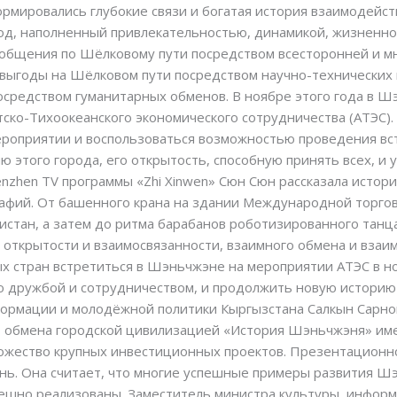
мировались глубокие связи и богатая история взаимодейст
д, наполненный привлекательностью, динамикой, жизненно
общения по Шёлковому пути посредством всесторонней и м
 выгоды на Шёлковом пути посредством научно-технических 
средством гуманитарных обменов. В ноябре этого года в Шэ
ско-Тихоокеанского экономического сотрудничества (АТЭС).
мероприятии и воспользоваться возможностью проведения вс
этого города, его открытость, способную принять всех, и у
nzhen TV программы «Zhi Xinwen» Сюн Сюн рассказала исто
афий. От башенного крана на здании Международной торгово
стан, а затем до ритма барабанов роботизированного танц
 открытости и взаимосвязанности, взаимного обмена и вза
ых стран встретиться в Шэньчжэне на мероприятии АТЭС в но
 дружбой и сотрудничеством, и продолжить новую историю
ормации и молодёжной политики Кыргызстана Салкын Сарног
о обмена городской цивилизацией «История Шэньчжэня» име
ожество крупных инвестиционных проектов. Презентационн
ь. Она считает, что многие успешные примеры развития Ш
пешно реализованы. Заместитель министра культуры, инфор