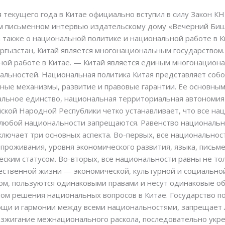
я текущего года в Китае официально вступил в силу Закон 
нем письменном интервью издательскому дому «Вечерний Биш
 а также о национальной политике и национальной работе в
ргызстан, Китай является многонациональным государством. 
ой работе в Китае. — Китай является единым многонациона
альностей. Национальная политика Китая представляет соб
ные механизмы, развитие и правовые гарантии. Ее основны
альное единство, национальная территориальная автономия
ской Народной Республики четко устанавливает, что все н
 любой национальности запрещаются. Равенство национальн
лючает три основных аспекта. Во-первых, все национальност
 проживания, уровня экономического развития, языка, пись
ским статусом. Во-вторых, все национальности равны не то
ественной жизни — экономической, культурной и социальной
ом, пользуются одинаковыми правами и несут одинаковые о
ом решения национальных вопросов в Китае. Государство 
мощи и гармонии между всеми национальностями, запрещает
зжигание межнационального раскола, последовательно укре