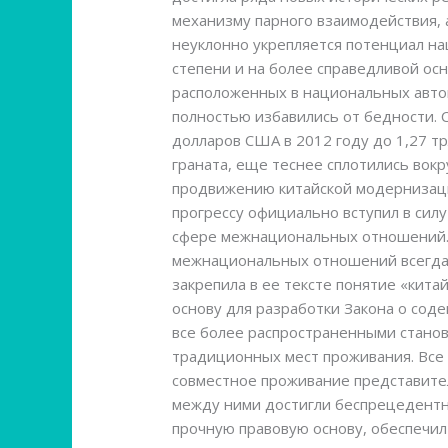
механизму парного взаимодействия, 
неуклонно укрепляется потенциал н
степени и на более справедливой ос
расположенных в национальных авто
полностью избавились от бедности. 
долларов США в 2012 году до 1,27 т
граната, еще теснее сплотились вок
продвижению китайской модернизаци
прогрессу официально вступил в силу
сфере межнациональных отношений. 
межнациональных отношений всегда з
закрепила в ее тексте понятие «кит
основу для разработки Закона о сод
все более распространенными станов
традиционных мест проживания. Все 
совместное проживание представител
между ними достигли беспрецедентно
прочную правовую основу, обеспечил