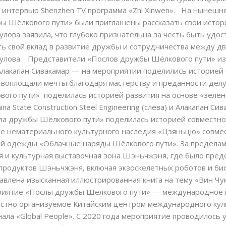
а интервью Shenzhen TV программа «Zhi Xinwen». На нынеш
бы Шёлкового пути» были приглашены рассказать свои истор
улова заявила, что глубоко признательна за честь быть уд
ь свой вклад в развитие дружбы и сотрудничества между д
гулова. Представители «Послов дружбы Шёлкового пути» и
 и Алакапан Сивакамар — на мероприятии поделились историей
 воплощали мечты благодаря мастерству и преданности делу.
ого пути» поделилась историей развития на основе «зелёно
a State Construction Steel Engineering (слева) и Алакапан Си
сла дружбы Шёлкового пути» поделилась историей совместн
е нематериального культурного наследия «Цзяньцю» совме
кой одежды «Облачные наряды Шёлкового пути». За предела
я и культурная выставочная зона Шэньчжэня, где было пред
родуктов Шэньчжэня, включая экзоскелетных роботов и био
авлена изысканная иллюстрированная книга на тему «Вин Чу
приятие «Послы дружбы Шёлкового пути» — международное
стно организуемое Китайским центром международного куль
ла «Global People». С 2020 года мероприятие проводилось 