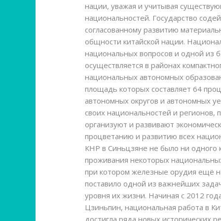
нации, уважая и учитывая существу
национальностей. Государство содей
согласованному развитию материальн
общности китайской нации. Национа
национальных вопросов и одной из б
осуществляется в районах компактно
национальных автономных образовани
площадь которых составляет 64 проц
автономных округов и автономных уе
своих национальностей и регионов,
организуют и развивают экономическ
процветанию и развитию всех нацио
КНР в Синьцзяне не было ни одного 
проживания некоторых национальных
при котором железные орудия ещё н
поставило одной из важнейших зада
уровня их жизни. Начиная с 2012 го
Цзиньпин, национальная работа в Ки
достигла ряда новых исторических р