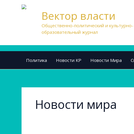
Перейти
к
Вектор власти
содержимому
Общественно-политический и культурно-
образовательный журнал
Политика
Новости КР
Новости Мира
С
Новости мира