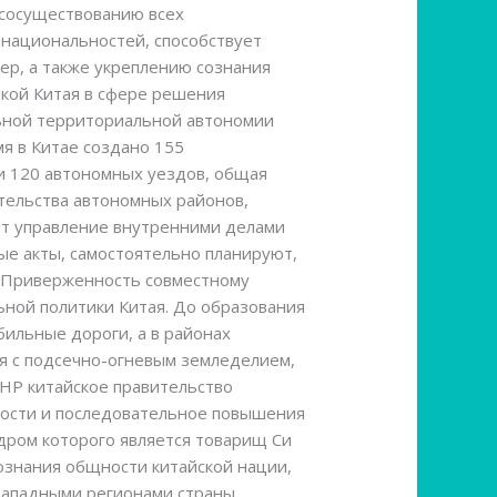
 сосуществованию всех
 национальностей, способствует
ер, а также укреплению сознания
кой Китая в сфере решения
льной территориальной автономии
я в Китае создано 155
и 120 автономных уездов, общая
тельства автономных районов,
ют управление внутренними делами
е акты, самостоятельно планируют,
. Приверженность совместному
ной политики Китая. До образования
бильные дороги, а в районах
я с подсечно-огневым земледелием,
НР китайское правительство
ности и последовательное повышения
ядром которого является товарищ Си
ознания общности китайской нации,
западными регионами страны,