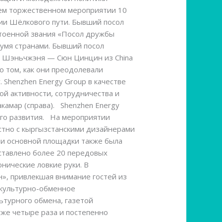
нем торжественном мероприятии 10
ии Шёлкового пути. Бывший посол
остоенной звания «Посол дружбы
вумя странами. Бывший посол
з Шэньчжэня — Сюн Цинцин из China
 о том, как они преодолевали
 Shenzhen Energy Group в качестве
й активности, сотрудничества и
вакамар (справа). Shenzhen Energy
ого развития. На мероприятии
стно с кыргызстанскими дизайнерами
ми основной площадки также была
ставлено более 20 передовых
нические ловкие руки. В
н», привлекшая внимание гостей из
 культурно-обменное
турного обмена, газетой
уже четыре раза и постепенно