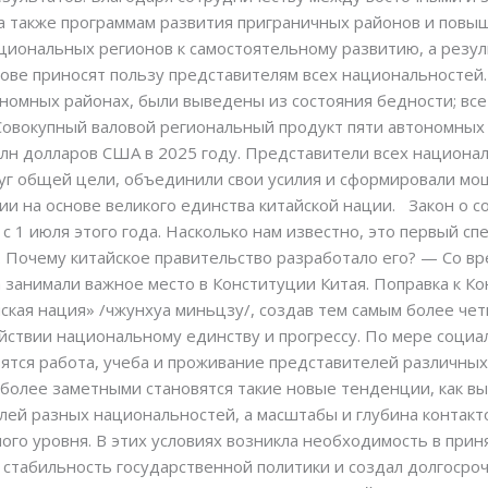
а также программам развития приграничных районов и повы
ациональных регионов к самостоятельному развитию, а резу
нове приносят пользу представителям всех национальностей.
номных районах, были выведены из состояния бедности; вс
Совокупный валовой региональный продукт пяти автономных 
рлн долларов США в 2025 году. Представители всех национ
руг общей цели, объединили свои усилия и сформировали м
и на основе великого единства китайской нации. Закон о с
 с 1 июля этого года. Насколько нам известно, это первый с
Почему китайское правительство разработало его? — Со в
анимали важное место в Конституции Китая. Поправка к Ко
айская нация» /чжунхуа миньцзу/, создав тем самым более ч
ействии национальному единству и прогрессу. По мере социа
ятся работа, учеба и проживание представителей различны
более заметными становятся такие новые тенденции, как вы
ей разных национальностей, а масштабы и глубина контакт
го уровня. В этих условиях возникла необходимость в прин
 стабильность государственной политики и создал долгосро