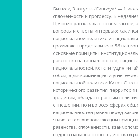
национальной
Бишкек, 3 августа /Синьхуа/ — 1 июл
политике
сплоченности и прогрессу. В недав
Китая
Цзянпин рассказала о новом законе,
и
вопросы и ответы интервью: Как и Кы
его
национальной политике и национальн
Законе
проживают представители 56 национ
о
основные принципы, институциональ
содействии
равенство национальностей, национ
национальной
национальностей. Конституция Китай
сплоченности
собой, а дискриминация и угнетение
и
национальной политики Китая. Оно вк
прогрессу
исторического развития, территории
традиций, обладают равным политиче
отношении, но и во всех сферах общ
национальностей равны перед закон
является основополагающим принцип
равенства, сплоченности, взаимопо
подрыв национального единства и ра