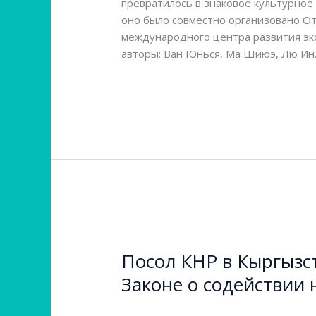
превратилось в знаковое культурное
оно было совместно организовано О
международного центра развития эко
авторы: Ван Юнься, Ма Шиюэ, Лю Ин
Читать далее »
Посол
КНР
Посол КНР в Кыргызст
в
Кыргызстане
Законе о содействии
рассказала
Оставьте комментарий
/
Новости ми
о