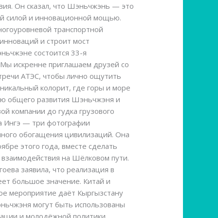
вия. Он сказал, что Шэньчжэнь — это
й силой и инновационной мощью.
ногоуровневой транспортной
инноваций и строит мост
ньчжэне состоится 33-я
 Мы искренне приглашаем друзей со
тречи АТЭС, чтобы лично ощутить
никальный колорит, где горы и море
рию общего развития Шэньчжэня и
й компании до гудка грузового
а Ингэ — три фотографии
имного обогащения цивилизаций. Она
ябре этого года, вместе сделать
 взаимодействия на Шёлковом пути.
оева заявила, что реализация в
ет большое значение. Китай и
ое мероприятие даёт Кыргызстану
эньчжэня могут быть использованы
мации и молодёжной политики