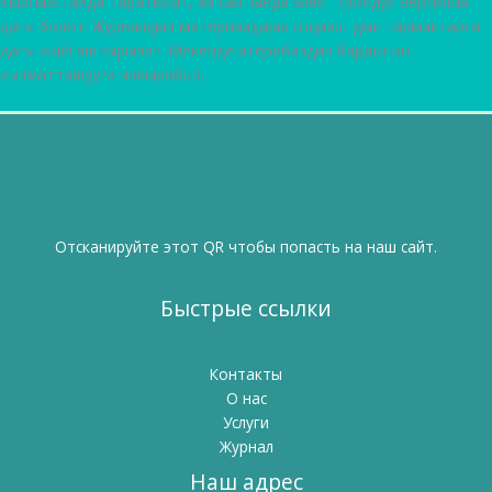
Кыргызстанда таратылат, өз сайтында элек- трондук версиясы
дагы болот. Журналдын материалдары социал- дык тармактарга
дагы жайгаштырылат. Мекендештерибиздин бардыгын
кызматташууга чакырабыз.
Отсканируйте этот QR чтобы попасть на наш сайт.
Быстрые ссылки
Контакты
О нас
Услуги
Журнал
Наш адрес