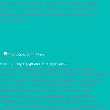
русский и английский), рас- пространяться будет по всему
Кыргызстану, а также будет иметь электронную версию на
нашем сайте. Материалы журнала будут размещаться и в
социальных сетях.
Второй выпуск журнала "Вектор Власти"
Урматтуу окурман! Акыркы жылдары Кыргызстан дүйнөлүк
коомчулукта зор кызыгууну жаратууда. Мам- лекетибиз өнүгүүнүн өр
жолуна түшкөнү, өл- көбүзгө карата эл аралык коомчулуктун ма-
милеси өзгөрүп жатканы байкалууда. Мына ушунун баары
Президентибиздин жана анын командасынын астейдил
аракетинен улам болуп жатканы ырас. Өлкөбүздөгү жак- шы
өзгөрүүлөр жаркын келечекке, зор мүм- күнчүлүктөргө жол ачып,
Президентибиз С.Н.Жапаровдун Кыргызстан дүйнөдөгү алдыңкы 10