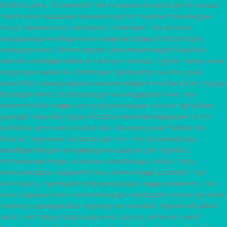
болбосо дагы, 50 мамлекеттин катарына кошулса деген жакшы
тилеги ишке ашышына ишеним жаратат. Кыргызстаныбыздын
соңку тарыхына көз чаптырсак, эгемендик- тин алгачкы
жылдарында өлкөбүздө көзгө көрүнүктүү өзгөрүүлөр болбогондугу
жашыруун эмес. Митингдерден, революциялардан башыбыз
чыкпай, өлкөбүздүн байлыгы тонолуп-таланып, тууган- чылык жана
коррупция чырмаган. Элибиздин турмушубуз оңолоо- руна,
жашообуз жакшыраарына ишеними үлбүлдөп өчө баштаган. Учурда
Президентибиз С.Н.Жапаровдун чечкиндүү аракети ме- нен
мамлекетибиз өнүгүүнүн жана реформалардын жолуна түштү. Мына
ушундай тарыхий учурда биз дагы маанилүү өзгөрүүлөрдөн четте
калбайлы деген максатыбыз бар. Ошондон улам “Бийликтин
багыты” журналын чыгаралы деп чеч- тик. Басылмабызда
өлкөбүздөгү бардык өзгөрүүлөрдү чагылдырсак деп турабыз:
жетишкендиктерди, эл аралык алакабызды, саясат- тагы,
экономикадагы, маданияттагы, билим берүүдөгү, саламат- тык
сактоодогу, туризмдеги реформалардын жүрүшүн, мамлекет- тик
жана алдыңкы жеке компаниялардын ишмердиги, кызыктуу жана
талантуу адамдарыбыз тууралуу кеп кылабыз. Журнал ай сайын
чыгат, көп түстүү, үч тилде (кыргызча, орусча, англисче) чыгат.