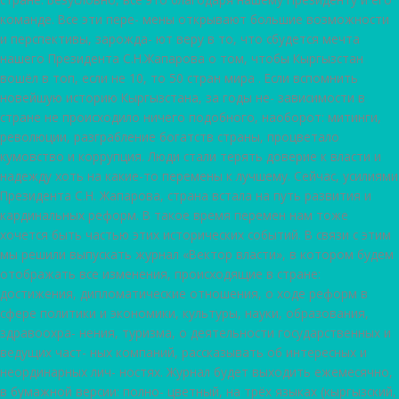
команде. Все эти пере- мены открывают большие возможности
и перспективы, зарожда- ют веру в то, что сбудется мечта
нашего Президента С.Н.Жапарова о том, чтобы Кыргызстан
вошёл в топ, если не 10, то 50 стран мира . Если вспомнить
новейшую историю Кыргызстана, за годы не- зависимости в
стране не происходило ничего подобного, наоборот: митинги,
революции, разграбление богатств страны, процветало
кумовство и коррупция. Люди стали терять доверие к власти и
надежду хоть на какие-то перемены к лучшему. Сейчас, усилиями
Президента С.Н. Жапарова, страна встала на путь развития и
кардинальных реформ. В такое время перемен нам тоже
хочется быть частью этих исторических событий. В связи с этим
мы решили выпускать журнал «Вектор власти», в котором будем
отображать все изменения, происходящие в стране:
достижения, дипломатические отношения, о ходе реформ в
сфере политики и экономики, культуры, науки, образования,
здравоохра- нения, туризма, о деятельности государственных и
ведущих част- ных компаний, рассказывать об интересных и
неординарных лич- ностях. Журнал будет выходить ежемесячно,
в бумажной версии: полно- цветный, на трёх языках (кыргызский,