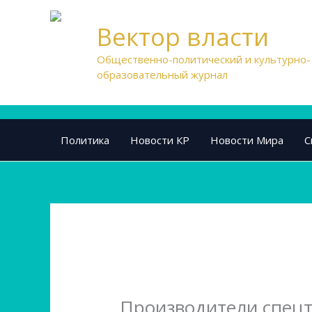
Перейти
к
Вектор власти
содержимому
Общественно-политический и культурно-
образовательный журнал
Политика
Новости КР
Новости Мира
С
Производители спецт