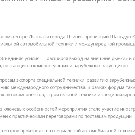
ра
/ От
Vektorvlasti
очном центре Ляншаня города Цзинин провинции Шаньдун К
циальной автомобильной техники и международной промыш
бъединяя усилия — расширяя выход на внешние рынки» и с
и, поставщиков комплектующих и зарубежных закупщиков.
просам экспорта специальной техники, развитию зарубежны
ению международного сотрудничества. В рамках форума так
ах автокомпонентов, строительной техники и специализиро
з ключевых особенностей мероприятия стало участие иностр
мен с практическими переговорами по поставкам продукции.
центров производства специальной автомобильной техники 