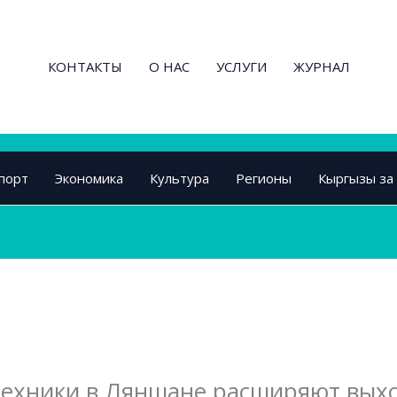
КОНТАКТЫ
О НАС
УСЛУГИ
ЖУРНАЛ
порт
Экономика
Культура
Регионы
Кыргызы за
ехники в Ляншане расширяют вых